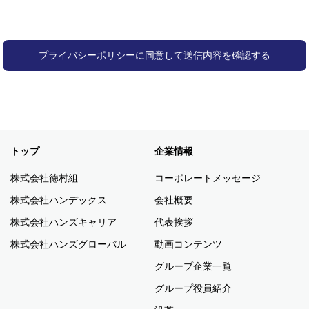
1.個人情報の定義
当サイトにおける個人情報とは、個人に関する情報であり、その情報
に含まれる氏名、生年月日その他の記述又は個人別に付与された番
号、記号その他の符号、画像若しくは音声によりその個人を識別でき
るもの(この情報のみでは識別できないが、他の情報と容易に照合する
ことができ、それにより個人を識別できるものを含む)を言います。
2.個人情報の収集・利用について
トップ
企業情報
お客様はご自身の個人情報を開示することなく当サイトを訪れること
株式会社徳村組
コーポレートメッセージ
ができます。ページを参照しただけでお客様の個人情報が収集される
株式会社ハンデックス
会社概要
ことはありません。
株式会社ハンズキャリア
代表挨拶
個人情報は、「各種資料請求・各種来場予約・お問い合わせ」「アン
株式会社ハンズグローバル
動画コンテンツ
ケートご回答時」などで収集されます。この場合、お客様がメールマ
グループ企業一覧
ガジンやダイレクトメールの配信・送付の中止を希望なされたとき
グループ役員紹介
は、速やかに配信・送付を中止いたします。