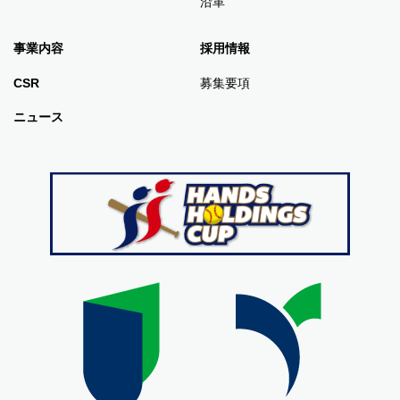
沿革
3.個人情報の開示について
ご登録いただいた個人情報は、当サイトが責任を持って管理するもの
事業内容
採用情報
とし、原則として、ご本人の同意なく、他に開示することはいたしま
CSR
募集要項
せん。但し、以下のような場合に、個人情報を開示することがありま
ニュース
すのでご留意下さい。
当社が、サービスを委託した発送代行業者等に対し、個人情報を開示
することがあります。その場合、その発送代行業者と書面による守秘
義務契約を取り交わしております。
当社が従うべき法律に基づき個人情報の開示を要求された場合（裁判
所、検察庁、警察などの法的機関から利用者のID登録内容及び登録プ
ロフィールについての開示を求められた場合等）、当社はこれに応じ
て情報を開示する場合があります。
4.クッキーについて
当サイトでは、当サイト用セッションクッキーをユーザーのコンピュ
ータ上のメモリに一時的に設定し、アクセスすることがあります。ブ