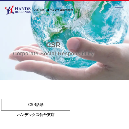
toggle
CSR
Corporate Social Responsibility
CSR活動
ハンデックス仙台支店