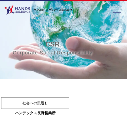
toggle
CSR
Corporate Social Responsibility
社会への恩返し
ハンデックス長野営業所