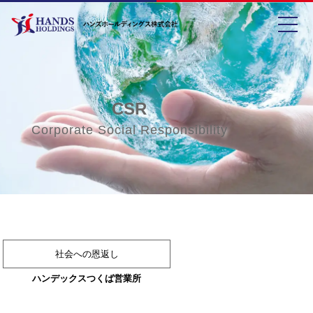
toggle
CSR
Corporate Social Responsibility
社会への恩返し
ハンデックスつくば営業所