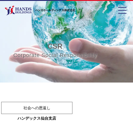
toggle
CSR
Corporate Social Responsibility
社会への恩返し
ハンデックス仙台支店