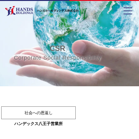
toggle
CSR
Corporate Social Responsibility
社会への恩返し
ハンデックス八王子営業所