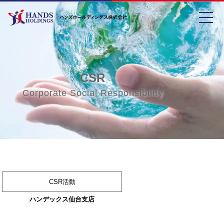
toggle
CSR
Corporate Social Responsibility
CSR活動
ハンデックス仙台支店