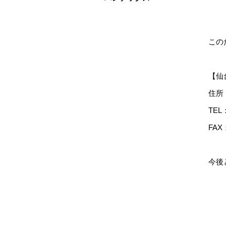
この
【仙
住所
TE
FA
今後